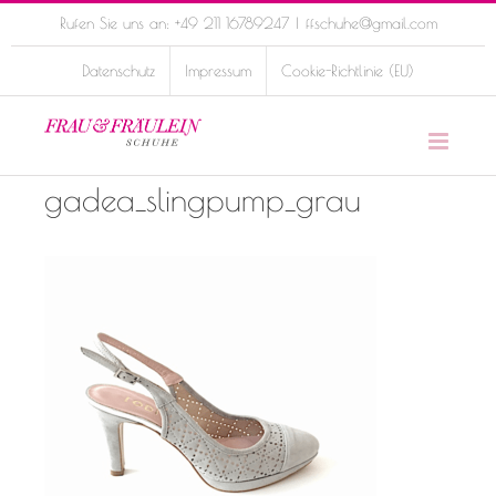
Skip
Rufen Sie uns an: +49 211 16789247
|
ffschuhe@gmail.com
to
Datenschutz
Impressum
Cookie-Richtlinie (EU)
content
gadea_slingpump_grau