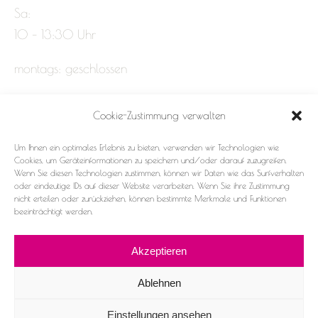
Sa:
10 – 13:30 Uhr
montags: geschlossen
Cookie-Zustimmung verwalten
Impressum
Um Ihnen ein optimales Erlebnis zu bieten, verwenden wir Technologien wie
Datenschutz
Cookies, um Geräteinformationen zu speichern und/oder darauf zuzugreifen.
Wenn Sie diesen Technologien zustimmen, können wir Daten wie das Surfverhalten
oder eindeutige IDs auf dieser Website verarbeiten. Wenn Sie ihre Zustimmung
Cookie-Richtlinie (EU)
nicht erteilen oder zurückziehen, können bestimmte Merkmale und Funktionen
beeinträchtigt werden.
Akzeptieren
Ablehnen
2026 ©Frau & Fräulein
Einstellungen ansehen