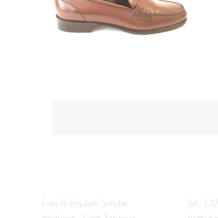
Frau & Fräulein Schuhe
Tel.: 02
Inhaberin: Judith Schipper
ffschuh