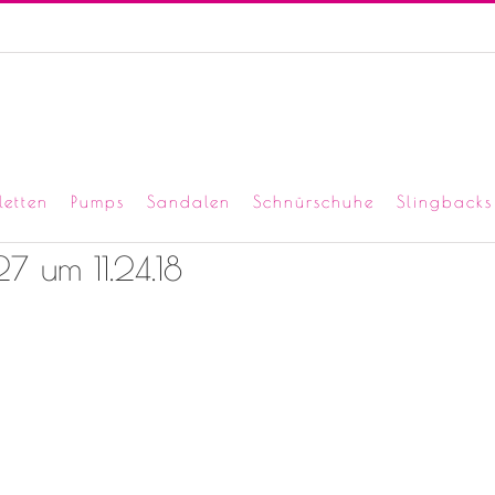
letten
Pumps
Sandalen
Schnürschuhe
Slingbacks
7 um 11.24.18